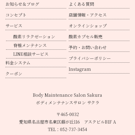
お知らせ＆ブログ
よくある質問
コンセプト
店舗情報・アクセス
サービス
オンラインショップ
酸素リラクゼーション
酸素カプセル販売
脊椎メンテナンス
予約・お問い合わせ
LINE相談サービス
プライバシーポリシー
料金システム
Instagram
クーポン
Body Maintenance Salon Sakura
ボディメンテナンスサロン サクラ
〒465-0032
愛知県名古屋市名東区藤が丘116 アスクビルB1F A
TEL：052-737-3454