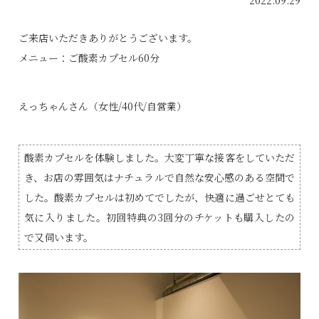
2022.09.29
ご来店いただきありがとうございます。
メニュー：ご酸素カプセル60分
えっちゃんさん（女性/40代/自営業）
酸素カプセルを体験しました。大変丁寧な接客をしていただ
き、お店の雰囲気はナチュラルで自然な安心感のある空間で
した。酸素カプセルは初めてでしたが、快適に過ごせとても
気に入りました。初回特典の3回分のチケットも購入したの
で又伺います。