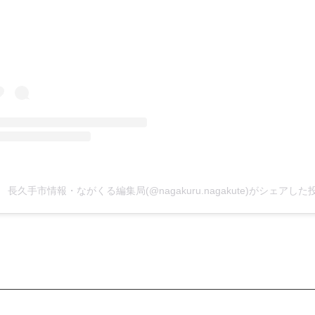
長久手市情報・ながくる編集局(@nagakuru.nagakute)がシェアした