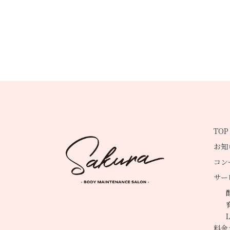
TOP
お知
コン
サー
料金