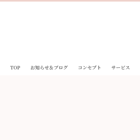
TOP
お知らせ＆ブログ
コンセプト
サービス
お知らせ
｢Sakura｣とは
酸素リラク
ブログ
｢Sakura｣の想い
脊椎メンテ
お客様の声
｢Sakura｣の特徴
LINE相談
妊活・不妊治療サポート
キャンペーン