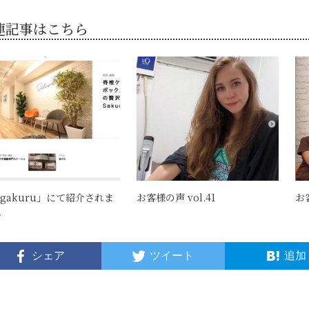
連記事はこちら
agakuru」にて紹介されま
お客様の声 vol.41
お客
。
シェア
ツイート
追加