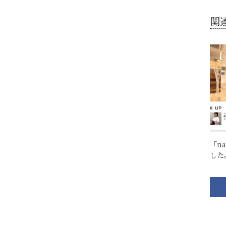
関
「n
した