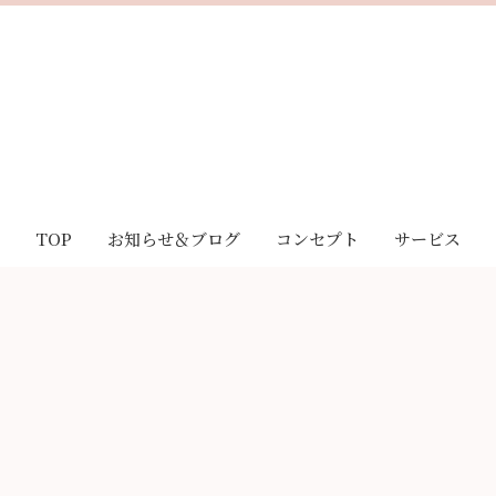
TOP
お知らせ＆ブログ
コンセプト
サービス
お知らせ
｢Sakura｣とは
酸素リラク
ブログ
｢Sakura｣の想い
脊椎メンテ
お客様の声
｢Sakura｣の特徴
LINE相談
妊活・不妊治療サポート
キャンペーン