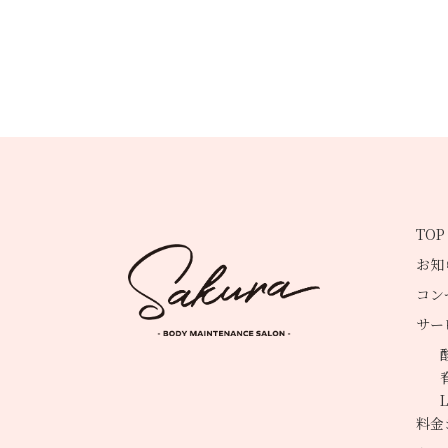
TOP
お知
コン
サー
料金