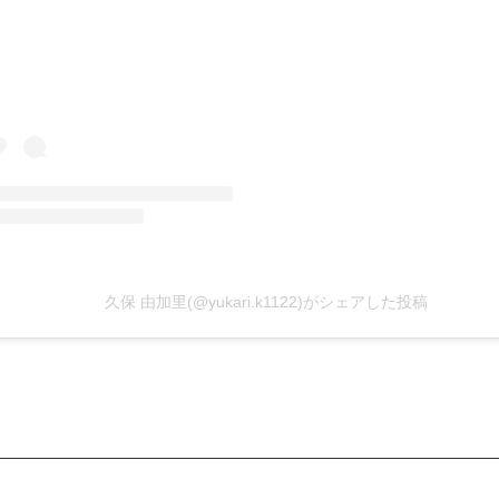
久保 由加里(@yukari.k1122)がシェアした投稿