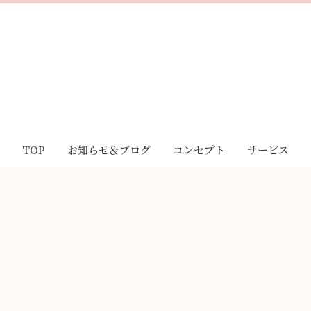
TOP
お知らせ＆ブログ
コンセプト
サービス
お知らせ
｢Sakura｣とは
酸素リラク
ブログ
｢Sakura｣の想い
脊椎メンテ
お客様の声
｢Sakura｣の特徴
LINE相談
妊活・不妊治療サポート
キャンペーン