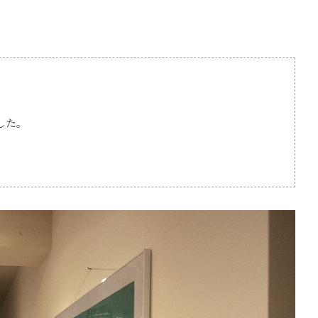
。
した。