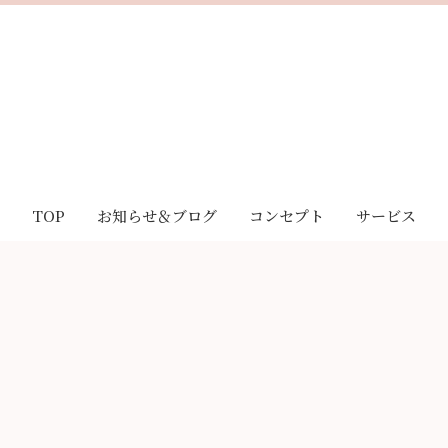
TOP
お知らせ＆ブログ
コンセプト
サービス
お知らせ
｢Sakura｣とは
酸素リラク
ブログ
｢Sakura｣の想い
脊椎メンテ
お客様の声
｢Sakura｣の特徴
LINE相談
妊活・不妊治療サポート
キャンペーン