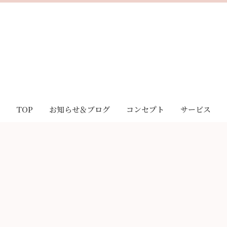
TOP
お知らせ＆ブログ
コンセプト
サービス
お知らせ
｢Sakura｣とは
酸素リラク
ブログ
｢Sakura｣の想い
脊椎メンテ
お客様の声
｢Sakura｣の特徴
LINE相談
妊活・不妊治療サポート
キャンペーン