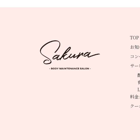
TOP
お知
コン
サー
料金
クー