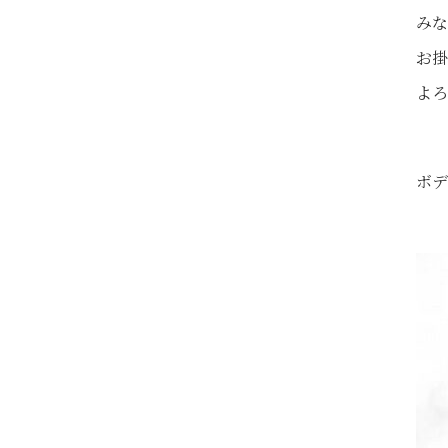
みな
お掛
よろ
ボデ